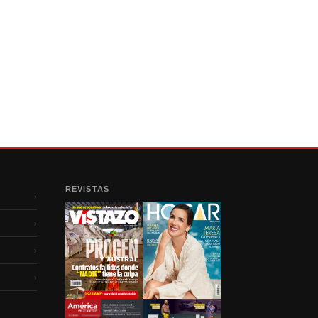
REVISTAS
›
›
›
›