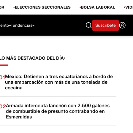
OR
ELECCIONES SECCIONALES
BOLSA LABORAL
VI
iento
Tendencias
Suscríbete
LO MÁS DESTACADO DEL DÍA
Mexico: Detienen a tres ecuatorianos a bordo de
01
una embarcación con más de una tonelada de
cocaína
Armada intercepta lanchón con 2.500 galones
02
de combustible de presunto contrabando en
Esmeraldas