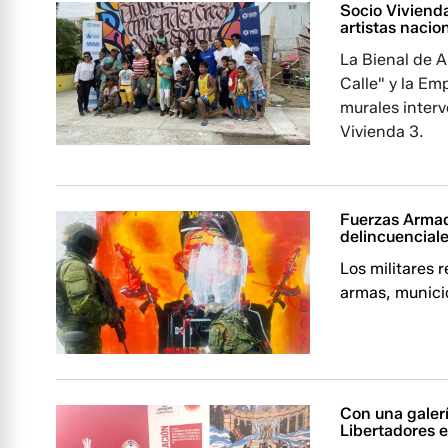
Socio Vivienda
artistas nacio
La Bienal de 
Calle" y la Em
murales interv
Vivienda 3.
Fuerzas Armad
delincuencial
Los militares 
armas, munici
Con una galerí
Libertadores 