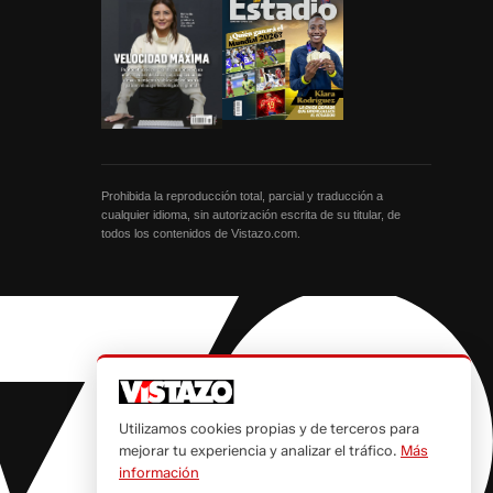
Prohibida la reproducción total, parcial y traducción a
cualquier idioma, sin autorización escrita de su titular, de
todos los contenidos de Vistazo.com.
Utilizamos cookies propias y de terceros para
mejorar tu experiencia y analizar el tráfico.
Más
información