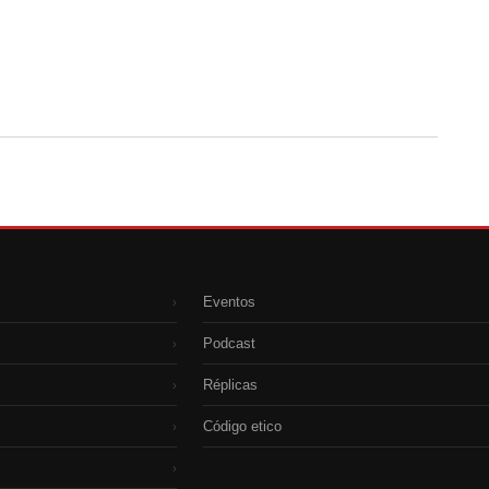
Eventos
›
Podcast
›
Réplicas
›
Código etico
›
›