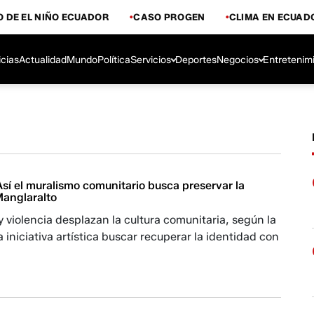
 DE EL NIÑO ECUADOR
CASO PROGEN
CLIMA EN ECUAD
icias
Actualidad
Mundo
Política
Servicios
Deportes
Negocios
Entretenim
 Así el muralismo comunitario busca preservar la
Manglaralto
y violencia desplazan la cultura comunitaria, según la
a iniciativa artística buscar recuperar la identidad con