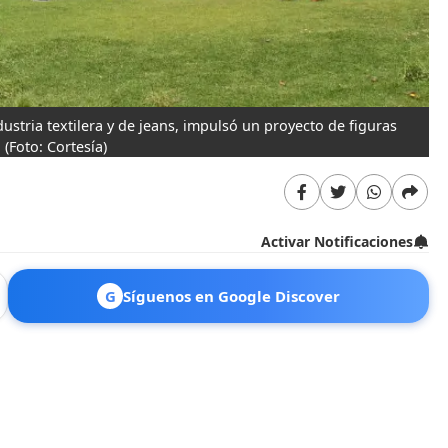
ustria textilera y de jeans, impulsó un proyecto de figuras
.
(Foto: Cortesía)
Activar Notificaciones
G
Síguenos en Google Discover