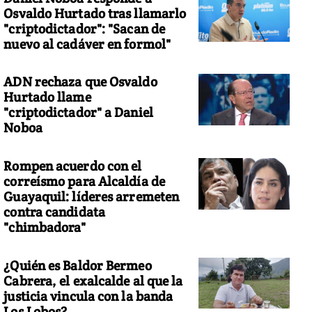
Osvaldo Hurtado tras llamarlo
"criptodictador": "Sacan de
nuevo al cadáver en formol"
ADN rechaza que Osvaldo
Hurtado llame
"criptodictador" a Daniel
Noboa
Rompen acuerdo con el
correísmo para Alcaldía de
Guayaquil: líderes arremeten
contra candidata
"chimbadora"
¿Quién es Baldor Bermeo
Cabrera, el exalcalde al que la
justicia vincula con la banda
Los Lobos?