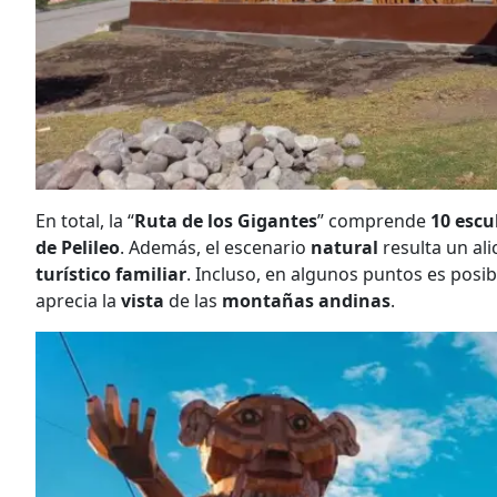
En total, la “
Ruta de los Gigantes
” comprende
10 escu
de Pelileo
. Además, el escenario
natural
resulta un al
turístico familiar
. Incluso, en algunos puntos es posib
aprecia la
vista
de las
montañas andinas
.