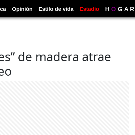
H
O
G
A
R
ica
Opinión
Estilo de vida
Estadio
tes” de madera atrae
leo