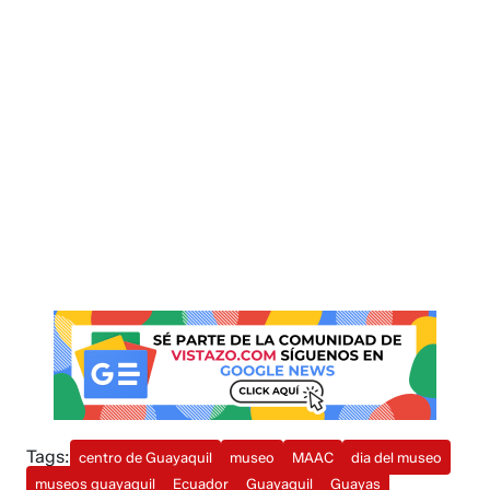
Tags:
centro de Guayaquil
museo
MAAC
dia del museo
museos guayaquil
Ecuador
Guayaquil
Guayas