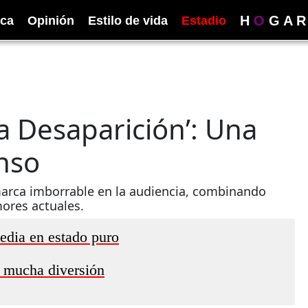
H
O
G
A
R
ica
Opinión
Estilo de vida
Estadio
a Desaparición’: Una
nso
marca imborrable en la audiencia, combinando
mores actuales.
media en estado puro
 mucha diversión