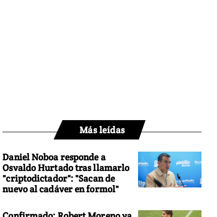
Más leídas
Daniel Noboa responde a
Osvaldo Hurtado tras llamarlo
"criptodictador": "Sacan de
nuevo al cadáver en formol"
Confirmado: Robert Moreno ya