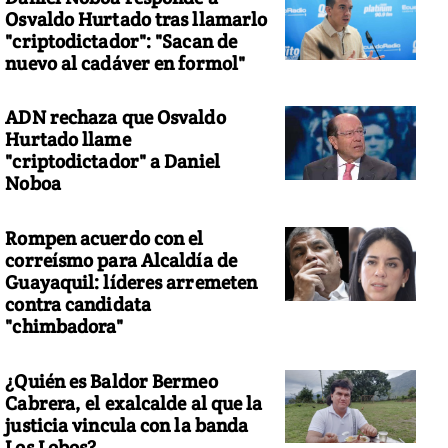
Osvaldo Hurtado tras llamarlo
"criptodictador": "Sacan de
nuevo al cadáver en formol"
ADN rechaza que Osvaldo
Hurtado llame
"criptodictador" a Daniel
Noboa
Rompen acuerdo con el
correísmo para Alcaldía de
Guayaquil: líderes arremeten
contra candidata
"chimbadora"
¿Quién es Baldor Bermeo
Cabrera, el exalcalde al que la
justicia vincula con la banda
Los Lobos?