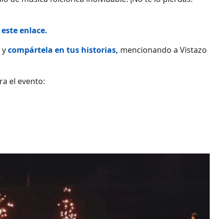
 este enlace.
 y
compártela en tus historias,
mencionando a Vistazo
ra el evento: