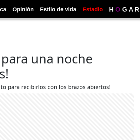
H
O
G
A
R
ica
Opinión
Estilo de vida
Estadio
 para una noche
s!
to para recibirlos con los brazos abiertos!