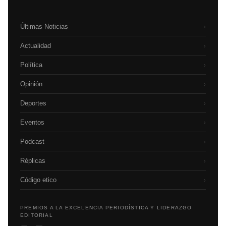
Últimas Noticias
›
Actualidad
›
Política
›
Opinión
›
Deportes
›
Eventos
›
Podcast
›
Réplicas
›
Código etico
›
PREMIOS A LA EXCELENCIA PERIODÍSTICA Y LIDERAZGO
EDITORIAL