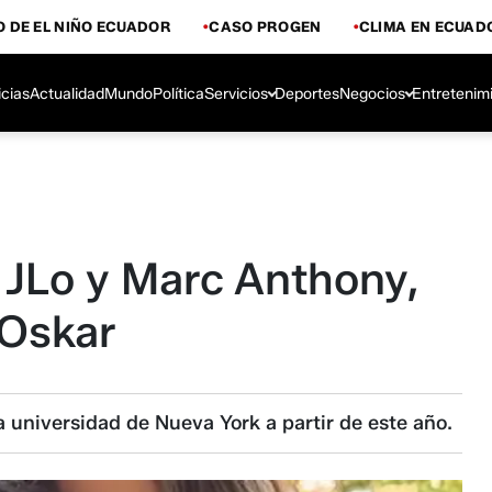
 DE EL NIÑO ECUADOR
CASO PROGEN
CLIMA EN ECUAD
icias
Actualidad
Mundo
Política
Servicios
Deportes
Negocios
Entretenim
 JLo y Marc Anthony,
 Oskar
a universidad de Nueva York a partir de este año.