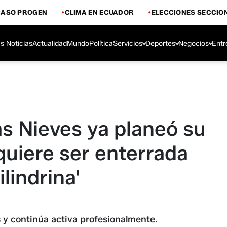
CASO PROGEN
CLIMA EN ECUADOR
ELECCIONES SECCIO
s Noticias
Actualidad
Mundo
Política
Servicios
Deportes
Negocios
Entr
as Nieves ya planeó su
quiere ser enterrada
ilindrina'
 y continúa activa profesionalmente.