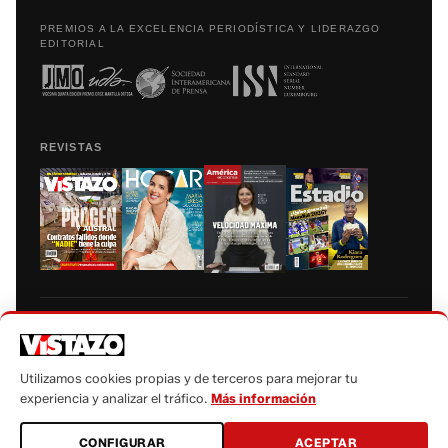
PREMIOS A LA EXCELENCIA PERIODÍSTICA Y LIDERAZGO
EDITORIAL
REVISTAS
Prohibida la reproducción total, parcial y traducción a cualquier idioma, sin
autorización escrita de su titular, de todos los contenidos de Vistazo.com.
Utilizamos cookies propias y de terceros para mejorar tu
experiencia y analizar el tráfico.
Más información
CONFIGURAR
ACEPTAR