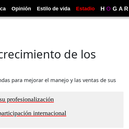
H
O
G
A
R
ica
Opinión
Estilo de vida
Estadio
recimiento de los
ndas para mejorar el manejo y las ventas de sus
su profesionalización
articipación internacional