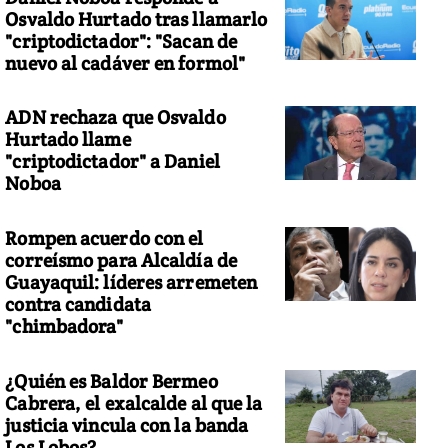
Osvaldo Hurtado tras llamarlo
"criptodictador": "Sacan de
nuevo al cadáver en formol"
ADN rechaza que Osvaldo
Hurtado llame
"criptodictador" a Daniel
Noboa
Rompen acuerdo con el
correísmo para Alcaldía de
Guayaquil: líderes arremeten
contra candidata
"chimbadora"
¿Quién es Baldor Bermeo
Cabrera, el exalcalde al que la
justicia vincula con la banda
Los Lobos?