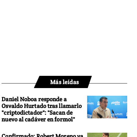
Más leídas
Daniel Noboa responde a
Osvaldo Hurtado tras llamarlo
"criptodictador": "Sacan de
nuevo al cadáver en formol"
Confirmado: Robert Moreno ya