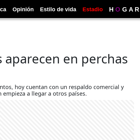
H
O
G
A
R
ica
Opinión
Estilo de vida
Estadio
 aparecen en perchas
ntos, hoy cuentan con un respaldo comercial y
 empieza a llegar a otros países.