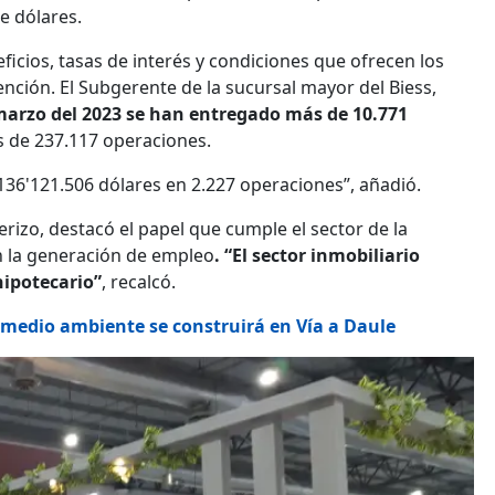
e dólares.
ficios, tasas de interés y condiciones que ofrecen los
ención. El Subgerente de la sucursal mayor del Biess,
marzo del 2023 se han entregado más de 10.771
s de 237.117 operaciones.
36'121.506 dólares en 2.227 operaciones”, añadió.
rizo, destacó el papel que cumple el sector de la
en la generación de empleo
. “El sector inmobiliario
hipotecario”
, recalcó.
 medio ambiente se construirá en Vía a Daule