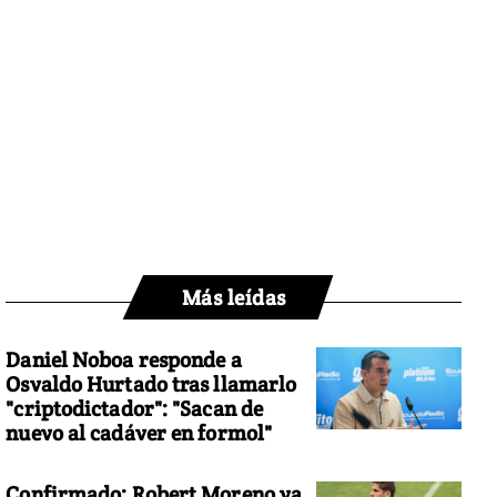
Más leídas
Daniel Noboa responde a
Osvaldo Hurtado tras llamarlo
"criptodictador": "Sacan de
nuevo al cadáver en formol"
Confirmado: Robert Moreno ya