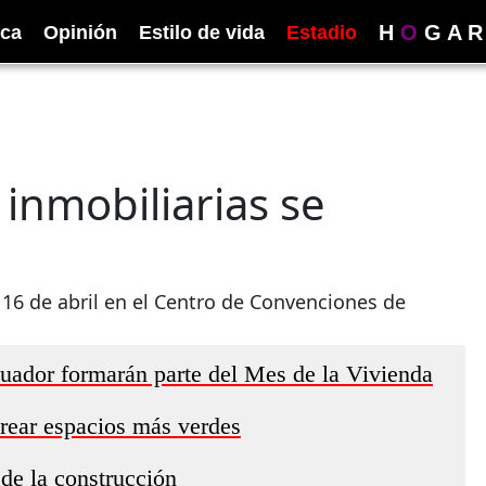
H
O
G
A
R
ica
Opinión
Estilo de vida
Estadio
inmobiliarias se
l 16 de abril en el Centro de Convenciones de
uador formarán parte del Mes de la Vivienda
crear espacios más verdes
 de la construcción