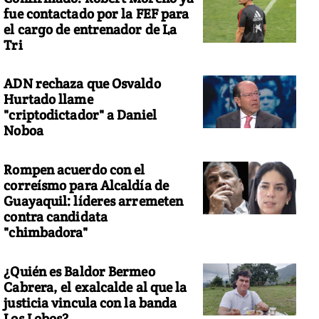
fue contactado por la FEF para
el cargo de entrenador de La
Tri
ADN rechaza que Osvaldo
Hurtado llame
"criptodictador" a Daniel
Noboa
Rompen acuerdo con el
correísmo para Alcaldía de
Guayaquil: líderes arremeten
contra candidata
"chimbadora"
s de 40 proyectos inmobiliarios se presentaron en Hábitat 2023.
(
¿Quién es Baldor Bermeo
Cabrera, el exalcalde al que la
justicia vincula con la banda
Los Lobos?