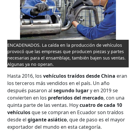
ENCADENADOS. La caída en la producción de vehículos
provocó que las empresas que producen piezas y partes
necesarias para el ensamblaje, también bajen sus ventas.
Algunas ya no operan.
Hasta 2016, los
vehículos traídos desde China
eran
los terceros más vendidos en el país. Un año
después pasaron al
segundo lugar
y en 2019 se
convierten en los
preferidos del mercado
, con una
quinta parte de las ventas. Hoy
cuatro de cada 10
vehículos
que se compran en Ecuador son traídos
desde el
gigante asiático
, que de paso es el mayor
exportador del mundo en esta categoría.