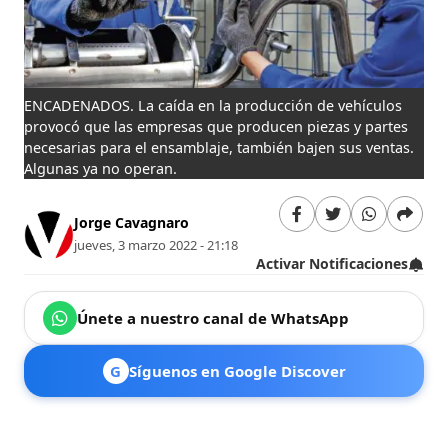
ENCADENADOS. La caída en la producción de vehículos
provocó que las empresas que producen piezas y partes
necesarias para el ensamblaje, también bajen sus ventas.
Algunas ya no operan.
Jorge Cavagnaro
jueves, 3 marzo 2022 - 21:18
Activar Notificaciones
Únete a nuestro canal de WhatsApp
G
Síguenos en Google Discover