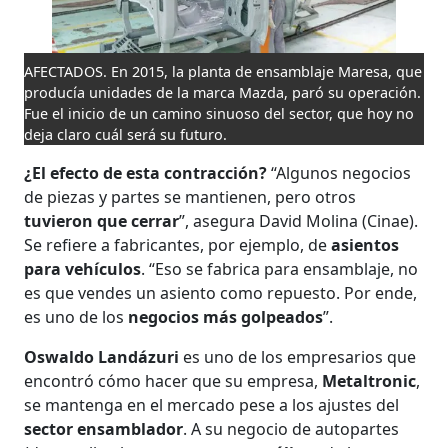
AFECTADOS. En 2015, la planta de ensamblaje Maresa, que
producía unidades de la marca Mazda, paró su operación.
Fue el inicio de un camino sinuoso del sector, que hoy no
deja claro cuál será su futuro.
¿El efecto de esta contracción?
“Algunos negocios
de piezas y partes se mantienen, pero otros
tuvieron que cerrar
”, asegura David Molina (Cinae).
Se refiere a fabricantes, por ejemplo, de
asientos
para vehículos
. “Eso se fabrica para ensamblaje, no
es que vendes un asiento como repuesto. Por ende,
es uno de los
negocios más golpeados
”.
Oswaldo Landázuri
es uno de los empresarios que
encontró cómo hacer que su empresa,
Metaltronic
,
se mantenga en el mercado pese a los ajustes del
sector ensamblador
. A su negocio de autopartes