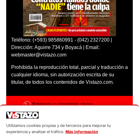
Teléfono: (+593) 985860991 - (042) 2327200 |
Dirección: Aguirre 734 y Boyacá | Email:
webmaster@vistazo.com
Prohibida la reproducción total, parcial y traducción a
cualquier idioma, sin autorización escrita de su
titular, de todos los contenidos de Vistazo.com.
Empieza a seguirnos ahora
Activar notificaciones
Utilizamos cookies propias y de terceros para mejorar tu
Código ética
experiencia y analizar el tráfico.
Más información
Sugerencias a: