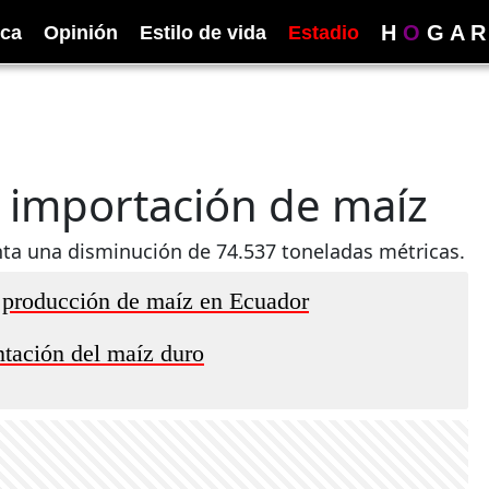
H
O
G
A
R
ica
Opinión
Estilo de vida
Estadio
 importación de maíz
nta una disminución de 74.537 toneladas métricas.
 producción de maíz en Ecuador
ntación del maíz duro