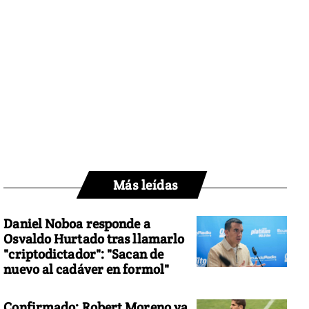
Más leídas
Daniel Noboa responde a
Osvaldo Hurtado tras llamarlo
"criptodictador": "Sacan de
nuevo al cadáver en formol"
Confirmado: Robert Moreno ya