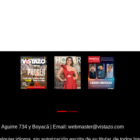
 Aguirre 734 y Boyacá | Email:
webmaster@vistazo.com
alquier idioma, sin autorización escrita de su titular, de todos l