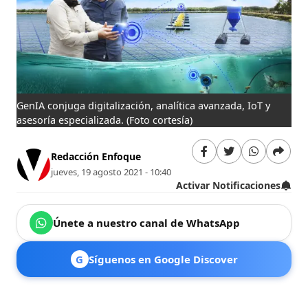
GenIA conjuga digitalización, analítica avanzada, IoT y
asesoría especializada.
(Foto cortesía)
Redacción Enfoque
jueves, 19 agosto 2021 - 10:40
Activar Notificaciones
Únete a nuestro canal de WhatsApp
G
Síguenos en Google Discover