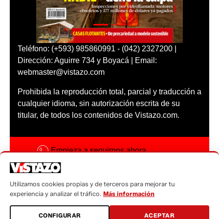
Teléfono: (+593) 985860991 - (042) 2327200 |
Dirección: Aguirre 734 y Boyacá | Email:
webmaster@vistazo.com
Prohibida la reproducción total, parcial y traducción a
cualquier idioma, sin autorización escrita de su
titular, de todos los contenidos de Vistazo.com.
Empieza a seguirnos ahora
Activar notificaciones
Utilizamos cookies propias y de terceros para mejorar tu
Código ética
experiencia y analizar el tráfico.
Más información
Sugerencias a:
CONFIGURAR
ACEPTAR
sugerencias@vistazo.com