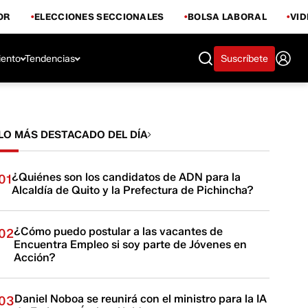
OR
ELECCIONES SECCIONALES
BOLSA LABORAL
VI
iento
Tendencias
Suscríbete
LO MÁS DESTACADO DEL DÍA
¿Quiénes son los candidatos de ADN para la
01
Alcaldía de Quito y la Prefectura de Pichincha?
¿Cómo puedo postular a las vacantes de
02
Encuentra Empleo si soy parte de Jóvenes en
Acción?
Daniel Noboa se reunirá con el ministro para la IA
03