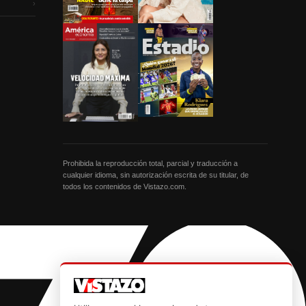
›
Prohibida la reproducción total, parcial y traducción a
cualquier idioma, sin autorización escrita de su titular, de
todos los contenidos de Vistazo.com.