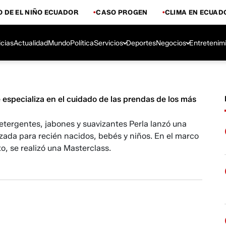
 DE EL NIÑO ECUADOR
CASO PROGEN
CLIMA EN ECUAD
icias
Actualidad
Mundo
Política
Servicios
Deportes
Negocios
Entretenim
 especializa en el cuidado de las prendas de los más
etergentes, jabones y suavizantes Perla lanzó una
izada para recién nacidos, bebés y niños. En el marco
o, se realizó una Masterclass.