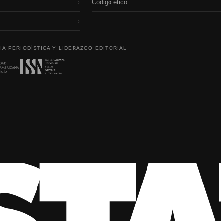
Código etico
›
›
IA PERIODÍSTICA Y LIDERAZGO EDITORIAL