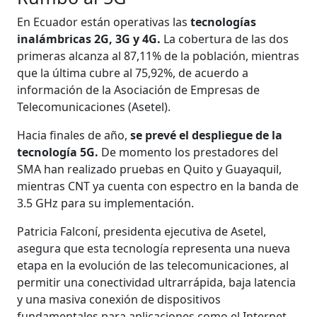
En Ecuador están operativas las
tec­nologías
inalámbricas 2G, 3G y 4G.
La cobertura de las dos
primeras alcan­za al 87,11% de la población, mientras
que la última cubre al 75,92%, de acuerdo a
información de la Asociación de Empresas de
Telecomunicaciones (Asetel).
Hacia finales de año,
se prevé el despliegue de la
tecnología 5G.
De momento los prestadores del
SMA han realizado pruebas en Quito y Gua­yaquil,
mientras CNT ya cuenta con espectro en la banda de
3.5 GHz para su implementación.
Patricia Falconí, presidenta ejecu­tiva de Asetel,
asegura que esta tecno­logía representa una nueva
etapa en la evolución de las telecomunicaciones, al
permitir una conectividad ultrarrápida, baja latencia
y una masiva conexión de dispositivos
fundamentales para apli­caciones como el Internet