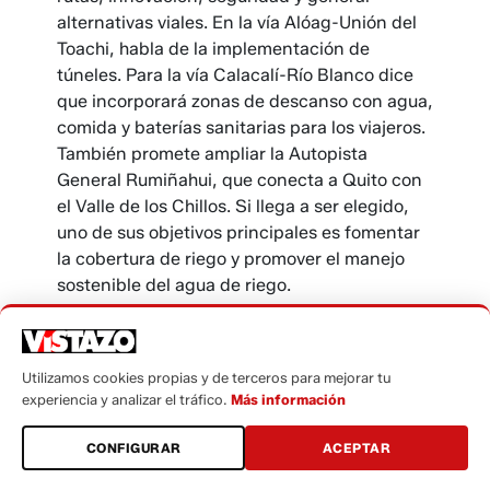
alternativas viales. En la vía Alóag-Unión del
Toachi, habla de la implementación de
túneles. Para la vía Calacalí-Río Blanco dice
que incorporará zonas de descanso con agua,
comida y baterías sanitarias para los viajeros.
También promete ampliar la Autopista
General Rumiñahui, que conecta a Quito con
el Valle de los Chillos. Si llega a ser elegido,
uno de sus objetivos principales es fomentar
la cobertura de riego y promover el manejo
sostenible del agua de riego.
De click aquí y conozca su plan de trabajo.
Eduardo del Pozo, Reto,
Utilizamos cookies propias y de terceros para mejorar tu
experiencia y analizar el tráfico.
Más información
Creo, Va por ti y Construye
Listas 33-21-65-25
CONFIGURAR
ACEPTAR