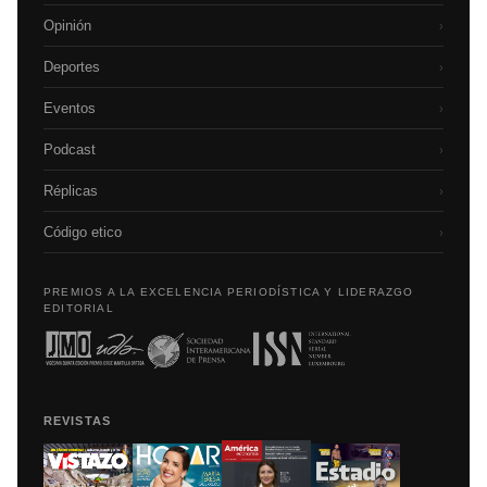
Opinión
›
Deportes
›
Eventos
›
Podcast
›
Réplicas
›
Código etico
›
PREMIOS A LA EXCELENCIA PERIODÍSTICA Y LIDERAZGO
EDITORIAL
REVISTAS