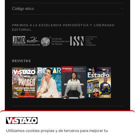
Código etico
›
PREMIOS A LA EXCELENCIA PERIODÍSTICA Y LIDERAZGO
EDITORIAL
REVISTAS
Prohibida la reproducción total, parcial y traducción a cualquier idioma, sin
autorización escrita de su titular, de todos los contenidos de Vistazo.com.
Utilizamos cookies propias y de terceros para mejorar tu