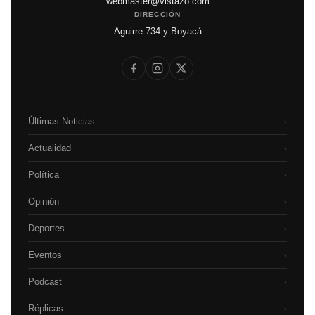
webmaster@vistazo.com
DIRECCIÓN
Aguirre 734 y Boyacá
Últimas Noticias
›
Actualidad
›
Política
›
Opinión
›
Deportes
›
Eventos
›
Podcast
›
Réplicas
›