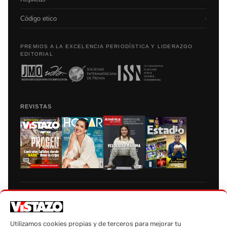
Código etico
›
PREMIOS A LA EXCELENCIA PERIODÍSTICA Y LIDERAZGO
EDITORIAL
REVISTAS
Prohibida la reproducción total, parcial y traducción a cualquier idioma, sin
autorización escrita de su titular, de todos los contenidos de Vistazo.com.
Utilizamos cookies propias y de terceros para mejorar tu