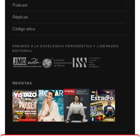
Podcast
›
Réplicas
›
Código etico
›
PREMIOS A LA EXCELENCIA PERIODÍSTICA Y LIDERAZGO
EDITORIAL
REVISTAS
Prohibida la reproducción total, parcial y traducción a cualquier idioma, sin