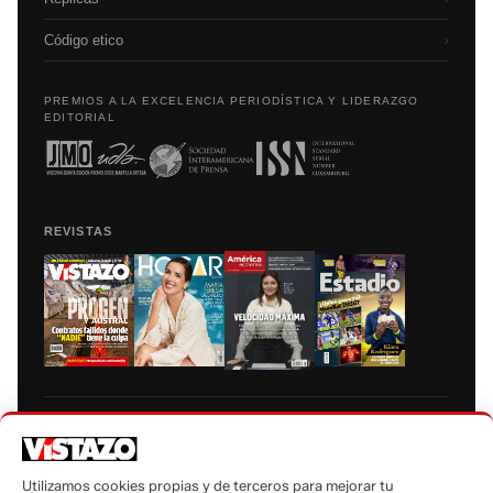
Código etico
›
PREMIOS A LA EXCELENCIA PERIODÍSTICA Y LIDERAZGO
EDITORIAL
REVISTAS
Prohibida la reproducción total, parcial y traducción a cualquier idioma, sin
autorización escrita de su titular, de todos los contenidos de Vistazo.com.
Utilizamos cookies propias y de terceros para mejorar tu