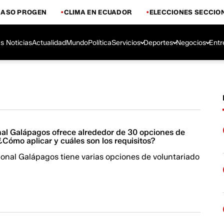
CASO PROGEN
CLIMA EN ECUADOR
ELECCIONES SECCIO
s Noticias
Actualidad
Mundo
Política
Servicios
Deportes
Negocios
Entr
al Galápagos ofrece alrededor de 30 opciones de
¿Cómo aplicar y cuáles son los requisitos?
onal Galápagos tiene varias opciones de voluntariado