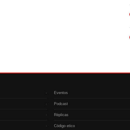
Eventos
›
Podcast
›
Réplicas
›
Código etico
›