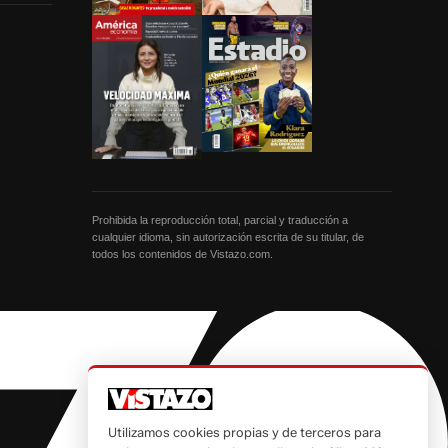
Prohibida la reproducción total, parcial y traducción a
cualquier idioma, sin autorización escrita de su titular, de
todos los contenidos de Vistazo.com.
Utilizamos cookies propias y de terceros para