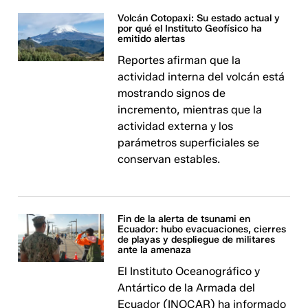
Volcán Cotopaxi: Su estado actual y
por qué el Instituto Geofísico ha
emitido alertas
Reportes afirman que la
actividad interna del volcán está
mostrando signos de
incremento, mientras que la
actividad externa y los
parámetros superficiales se
conservan estables.
Fin de la alerta de tsunami en
Ecuador: hubo evacuaciones, cierres
de playas y despliegue de militares
ante la amenaza
El Instituto Oceanográfico y
Antártico de la Armada del
Ecuador (INOCAR) ha informado