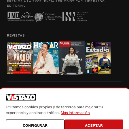
PREMIOS A LA EXCELENCIA PERIODÍSTICA Y LIDERAZGO
EDITORIAL
REVISTAS
Prohibida la reproducción total, parcial y traducción a cualquier idioma, sin
autorización escrita de su titular, de todos los contenidos de Vistazo.com.
Utilizamos cookies propias y de terceros para mejorar tu
experiencia y analizar el tráfico.
Más información
CONFIGURAR
ACEPTAR