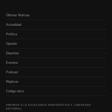
Últimas Noticias
›
Actualidad
›
Política
›
Opinión
›
Deportes
›
Eventos
›
Podcast
›
Réplicas
›
Código etico
›
PREMIOS A LA EXCELENCIA PERIODÍSTICA Y LIDERAZGO
EDITORIAL