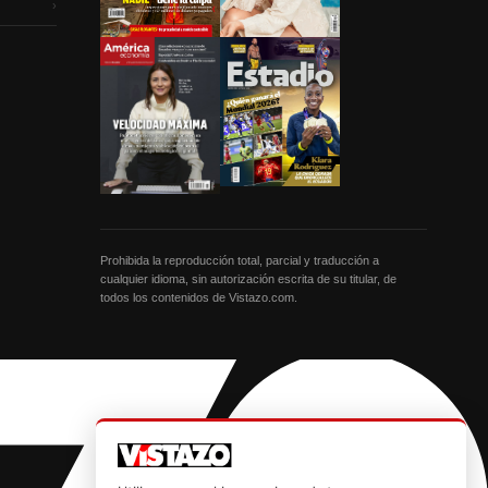
›
Prohibida la reproducción total, parcial y traducción a
cualquier idioma, sin autorización escrita de su titular, de
todos los contenidos de Vistazo.com.