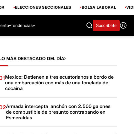
OR
ELECCIONES SECCIONALES
BOLSA LABORAL
VI
iento
Tendencias
Suscríbete
LO MÁS DESTACADO DEL DÍA
Mexico: Detienen a tres ecuatorianos a bordo de
01
una embarcación con más de una tonelada de
cocaína
Armada intercepta lanchón con 2.500 galones
02
de combustible de presunto contrabando en
Esmeraldas