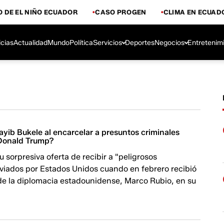
 DE EL NIÑO ECUADOR
CASO PROGEN
CLIMA EN ECUAD
icias
Actualidad
Mundo
Política
Servicios
Deportes
Negocios
Entretenim
yib Bukele al encarcelar a presuntos criminales
 Donald Trump?
u sorpresiva oferta de recibir a "peligrosos
nviados por Estados Unidos cuando en febrero recibió
de la diplomacia estadounidense, Marco Rubio, en su