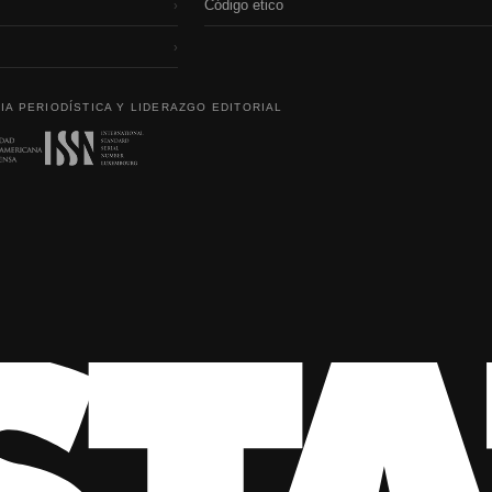
Código etico
›
›
IA PERIODÍSTICA Y LIDERAZGO EDITORIAL