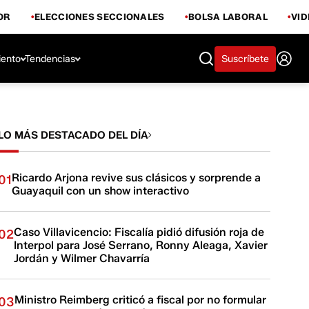
OR
ELECCIONES SECCIONALES
BOLSA LABORAL
VI
iento
Tendencias
Suscríbete
LO MÁS DESTACADO DEL DÍA
Ricardo Arjona revive sus clásicos y sorprende a
01
Guayaquil con un show interactivo
Caso Villavicencio: Fiscalía pidió difusión roja de
02
Interpol para José Serrano, Ronny Aleaga, Xavier
Jordán y Wilmer Chavarría
Ministro Reimberg criticó a fiscal por no formular
03