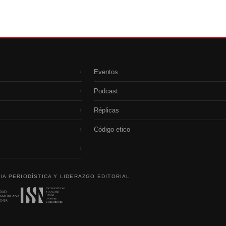
Eventos
›
Podcast
›
Réplicas
›
Código etico
›
›
IA PERIODÍSTICA Y LIDERAZGO EDITORIAL