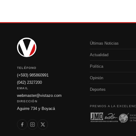
Últimas Noticias
Actualidad
Política
TELÉFONO
(+593) 985860991
Opinión
(042) 2327200
EMAIL
Deportes
webmaster@vistazo.com
DIRECCIÓN
PREMIOS A LA EXCELENC
Aguirre 734 y Boyacá