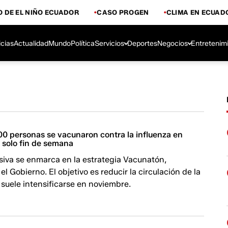
 DE EL NIÑO ECUADOR
CASO PROGEN
CLIMA EN ECUAD
icias
Actualidad
Mundo
Política
Servicios
Deportes
Negocios
Entretenim
0 personas se vacunaron contra la influenza en
 solo fin de semana
siva se enmarca en la estrategia Vacunatón,
el Gobierno. El objetivo es reducir la circulación de la
 suele intensificarse en noviembre.