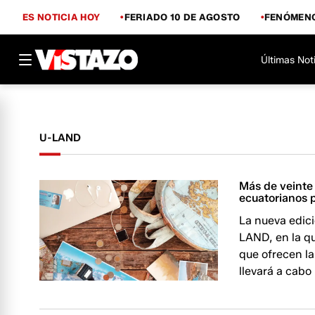
ES NOTICIA HOY
FERIADO 10 DE AGOSTO
FENÓMENO
Últimas Not
U-LAND
Más de veinte
ecuatorianos p
La nueva edici
LAND, en la q
que ofrecen la 
llevará a cabo