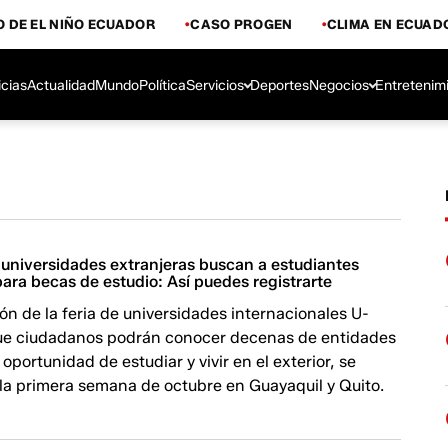
 DE EL NIÑO ECUADOR
CASO PROGEN
CLIMA EN ECUAD
icias
Actualidad
Mundo
Política
Servicios
Deportes
Negocios
Entretenim
 universidades extranjeras buscan a estudiantes
ara becas de estudio: Así puedes registrarte
ón de la feria de universidades internacionales U-
ue ciudadanos podrán conocer decenas de entidades
oportunidad de estudiar y vivir en el exterior, se
 la primera semana de octubre en Guayaquil y Quito.