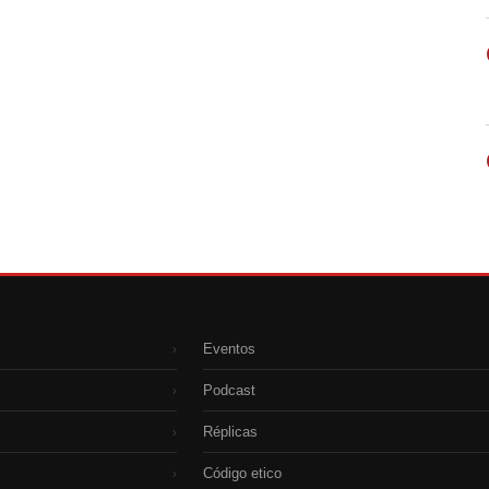
Eventos
›
Podcast
›
Réplicas
›
Código etico
›