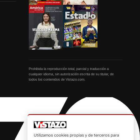
Prohibida la reproducción total, parcial y traducción a
cualquier idioma, sin autorización escrita de su titular, de
todos los contenidos de Vistazo.com.
Utilizamos cookies propias y de terceros para