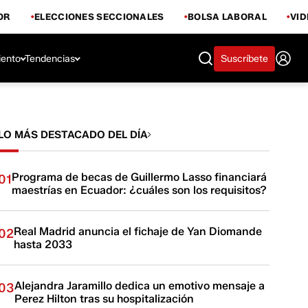
OR
ELECCIONES SECCIONALES
BOLSA LABORAL
VI
iento
Tendencias
Suscríbete
LO MÁS DESTACADO DEL DÍA
Programa de becas de Guillermo Lasso financiará
01
maestrías en Ecuador: ¿cuáles son los requisitos?
Real Madrid anuncia el fichaje de Yan Diomande
02
hasta 2033
Alejandra Jaramillo dedica un emotivo mensaje a
03
Perez Hilton tras su hospitalización