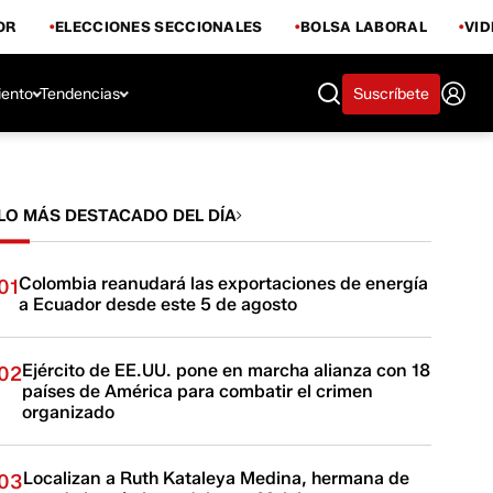
OR
ELECCIONES SECCIONALES
BOLSA LABORAL
VI
iento
Tendencias
Suscríbete
LO MÁS DESTACADO DEL DÍA
Colombia reanudará las exportaciones de energía
01
a Ecuador desde este 5 de agosto
Ejército de EE.UU. pone en marcha alianza con 18
02
países de América para combatir el crimen
organizado
Localizan a Ruth Kataleya Medina, hermana de
03