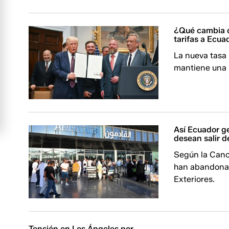
¿Qué cambia c
tarifas a Ecua
La nueva tasa
mantiene una 
Así Ecuador ge
desean salir de
Según la Canci
han abandonado
Exteriores.
Tensión en Los Ángeles por