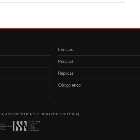
Eventos
›
Podcast
›
Réplicas
›
Código etico
›
›
IA PERIODÍSTICA Y LIDERAZGO EDITORIAL