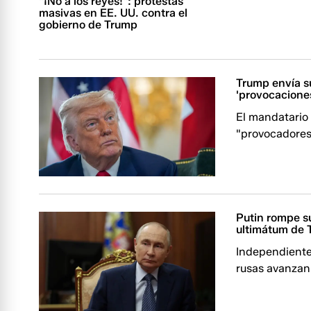
"¡No a los reyes!": protestas
masivas en EE. UU. contra el
gobierno de Trump
Trump envía s
'provocaciones
El mandatario
"provocadores
Putin rompe su
ultimátum de 
Independientem
rusas avanzan