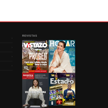
REVISTAS
›
›
›
›