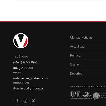
Últimas Noticias
Actualidad
Política
TELÉFONO
(+593) 985860991
Opinión
(042) 2327200
EMAIL
Deportes
webmaster@vistazo.com
DIRECCIÓN
PREMIOS A LA EXCELENC
Aguirre 734 y Boyacá