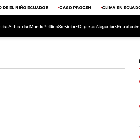
 DE EL NIÑO ECUADOR
CASO PROGEN
CLIMA EN ECUAD
icias
Actualidad
Mundo
Política
Servicios
Deportes
Negocios
Entretenim