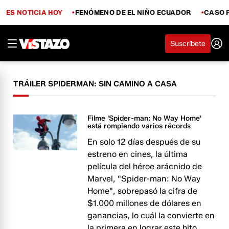
ES NOTICIA HOY
FENÓMENO DE EL NIÑO ECUADOR
CASO 
Suscríbete
TRÁILER SPIDERMAN: SIN CAMINO A CASA
Filme 'Spider-man: No Way Home'
está rompiendo varios récords
En solo 12 días después de su
estreno en cines, la última
película del héroe arácnido de
Marvel, "Spider-man: No Way
Home", sobrepasó la cifra de
$1.000 millones de dólares en
ganancias, lo cuál la convierte en
la primera en lograr este hito