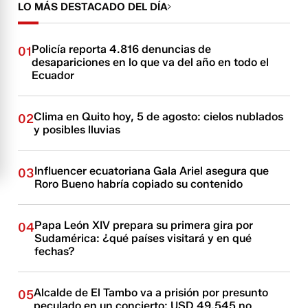
LO MÁS DESTACADO DEL DÍA
Policía reporta 4.816 denuncias de
01
desapariciones en lo que va del año en todo el
Ecuador
Clima en Quito hoy, 5 de agosto: cielos nublados
02
y posibles lluvias
Influencer ecuatoriana Gala Ariel asegura que
03
Roro Bueno habría copiado su contenido
Papa León XIV prepara su primera gira por
04
Sudamérica: ¿qué países visitará y en qué
fechas?
Alcalde de El Tambo va a prisión por presunto
05
peculado en un concierto: USD 49.545 no