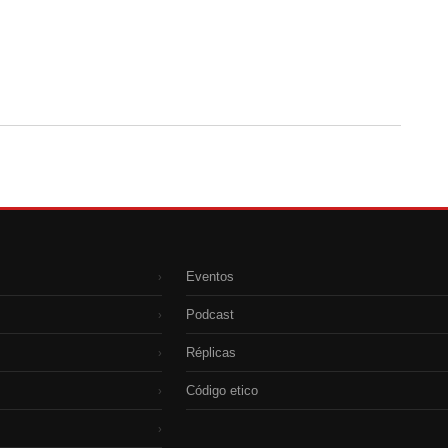
Eventos
›
Podcast
›
Réplicas
›
Código etico
›
›