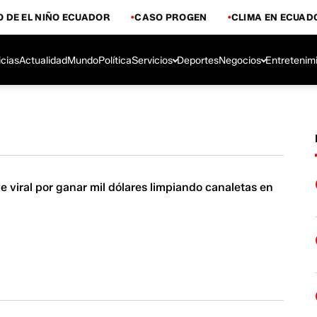
 DE EL NIÑO ECUADOR
CASO PROGEN
CLIMA EN ECUAD
icias
Actualidad
Mundo
Política
Servicios
Deportes
Negocios
Entretenim
e viral por ganar mil dólares limpiando canaletas en