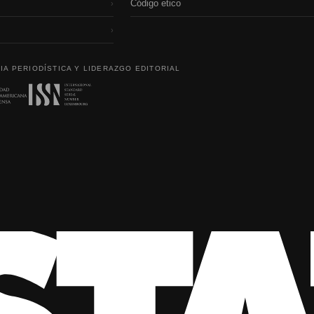
Código etico
›
›
IA PERIODÍSTICA Y LIDERAZGO EDITORIAL