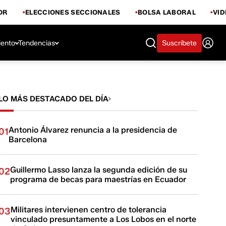
OR
ELECCIONES SECCIONALES
BOLSA LABORAL
VI
iento
Tendencias
Suscríbete
LO MÁS DESTACADO DEL DÍA
Antonio Álvarez renuncia a la presidencia de
01
Barcelona
Guillermo Lasso lanza la segunda edición de su
02
programa de becas para maestrías en Ecuador
Militares intervienen centro de tolerancia
03
vinculado presuntamente a Los Lobos en el norte