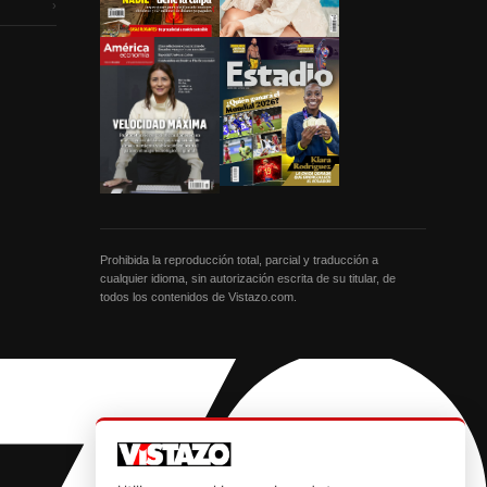
›
Prohibida la reproducción total, parcial y traducción a
cualquier idioma, sin autorización escrita de su titular, de
todos los contenidos de Vistazo.com.