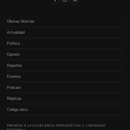
Últimas Noticias
›
Actualidad
›
Política
›
Opinión
›
Deportes
›
Eventos
›
Podcast
›
Réplicas
›
Código etico
›
PREMIOS A LA EXCELENCIA PERIODÍSTICA Y LIDERAZGO
EDITORIAL