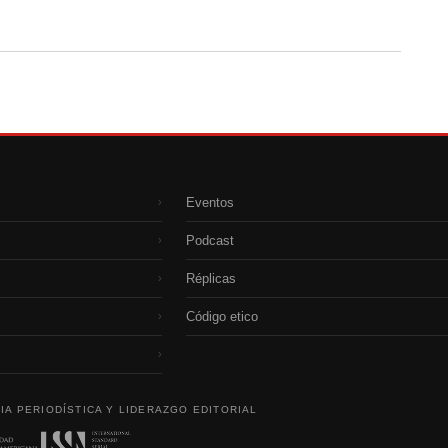
Eventos
›
Podcast
›
Réplicas
›
Código etico
›
›
IA PERIODÍSTICA Y LIDERAZGO EDITORIAL