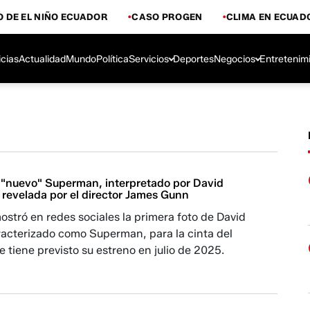
 DE EL NIÑO ECUADOR
CASO PROGEN
CLIMA EN ECUAD
icias
Actualidad
Mundo
Política
Servicios
Deportes
Negocios
Entretenim
l "nuevo" Superman, interpretado por David
 revelada por el director James Gunn
stró en redes sociales la primera foto de David
acterizado como Superman, para la cinta del
 tiene previsto su estreno en julio de 2025.