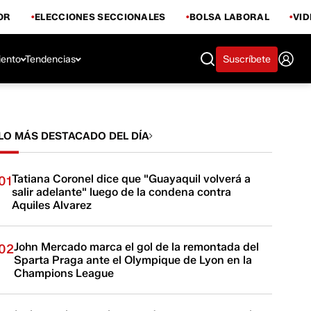
OR
ELECCIONES SECCIONALES
BOLSA LABORAL
VI
iento
Tendencias
Suscríbete
LO MÁS DESTACADO DEL DÍA
Tatiana Coronel dice que "Guayaquil volverá a
01
salir adelante" luego de la condena contra
Aquiles Alvarez
John Mercado marca el gol de la remontada del
02
Sparta Praga ante el Olympique de Lyon en la
Champions League