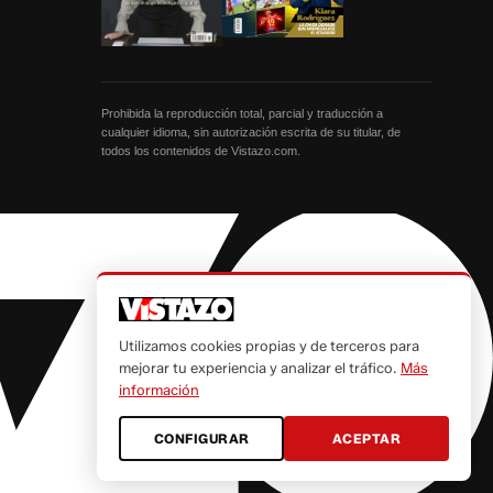
Prohibida la reproducción total, parcial y traducción a
cualquier idioma, sin autorización escrita de su titular, de
todos los contenidos de Vistazo.com.
Utilizamos cookies propias y de terceros para
mejorar tu experiencia y analizar el tráfico.
Más
información
CONFIGURAR
ACEPTAR