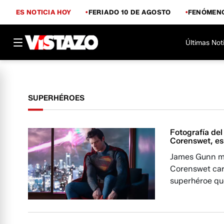
ES NOTICIA HOY
FERIADO 10 DE AGOSTO
FENÓMENO
Últimas Not
SUPERHÉROES
Fotografía de
Corenswet, es
James Gunn mo
Corenswet car
superhéroe que