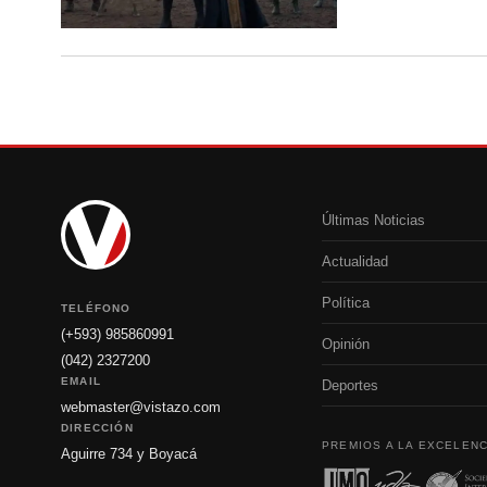
Últimas Noticias
Actualidad
Política
TELÉFONO
(+593) 985860991
Opinión
(042) 2327200
EMAIL
Deportes
webmaster@vistazo.com
DIRECCIÓN
PREMIOS A LA EXCELENC
Aguirre 734 y Boyacá