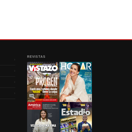
REVISTAS
›
›
›
›