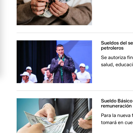
Sueldos del s
petroleros
Se autoriza fi
salud, educaci
Sueldo Básico 
remuneración p
Para la nueva f
tomará en cue