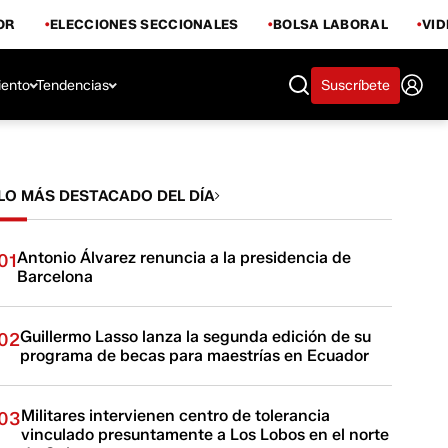
OR
ELECCIONES SECCIONALES
BOLSA LABORAL
VI
iento
Tendencias
Suscríbete
LO MÁS DESTACADO DEL DÍA
Antonio Álvarez renuncia a la presidencia de
01
Barcelona
Guillermo Lasso lanza la segunda edición de su
02
programa de becas para maestrías en Ecuador
Militares intervienen centro de tolerancia
03
vinculado presuntamente a Los Lobos en el norte