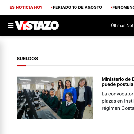
ES NOTICIA HOY
FERIADO 10 DE AGOSTO
FENÓMENO
Últimas Not
SUELDOS
Ministerio de
puede postula
La convocatori
plazas en inst
régimen Cost