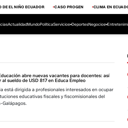
 DE EL NIÑO ECUADOR
CASO PROGEN
CLIMA EN ECUAD
icias
Actualidad
Mundo
Política
Servicios
Deportes
Negocios
Entretenim
 Educación abre nuevas vacantes para docentes: así
r al sueldo de USD 817 en Educa Empleo
a está dirigida a profesionales interesados en ocupar
ituciones educativas fiscales y fiscomisionales del
a-Galápagos.