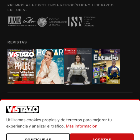
PREMIOS A LA EXCELENCIA PERIODÍSTICA Y LIDERAZGO
EDITORIAL
REVISTAS
Prohibida la reproducción total, parcial y traducción a cualquier idioma, sin
autorización escrita de su titular, de todos los contenidos de Vistazo.com.
Utilizamos cookies propias y de terceros para mejorar tu
experiencia y analizar el tráfico.
Más información
CONFIGURAR
ACEPTAR