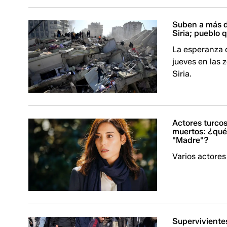
Suben a más d
Siria; pueblo
La esperanza 
jueves en las 
Siria.
Actores turco
muertos: ¿qué
"Madre"?
Varios actores
Supervivientes