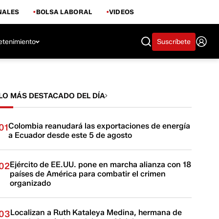
NALES
BOLSA LABORAL
VIDEOS
etenimiento
Suscríbete
LO MÁS DESTACADO DEL DÍA
Colombia reanudará las exportaciones de energía
01
a Ecuador desde este 5 de agosto
Ejército de EE.UU. pone en marcha alianza con 18
02
países de América para combatir el crimen
organizado
Localizan a Ruth Kataleya Medina, hermana de
03