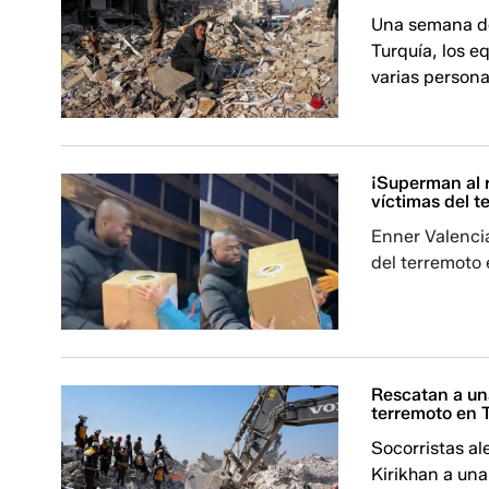
Una semana de
Turquía, los e
varias persona
¡Superman al r
víctimas del t
Enner Valenci
del terremoto 
Rescatan a un
terremoto en 
Socorristas al
Kirikhan a una