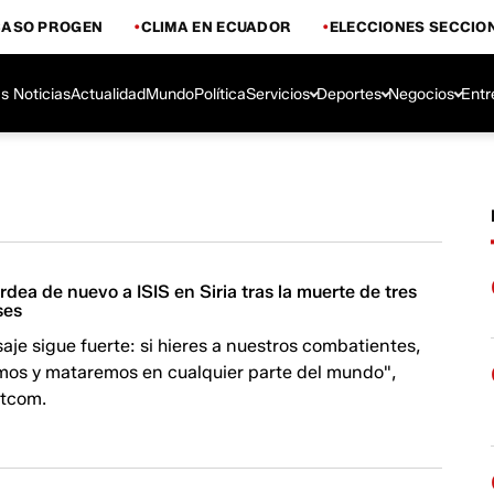
CASO PROGEN
CLIMA EN ECUADOR
ELECCIONES SECCIO
s Noticias
Actualidad
Mundo
Política
Servicios
Deportes
Negocios
Entr
ea de nuevo a ISIS en Siria tras la muerte de tres
ses
je sigue fuerte: si hieres a nuestros combatientes,
mos y mataremos en cualquier parte del mundo",
ntcom.