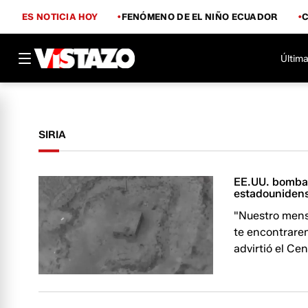
ES NOTICIA HOY
FENÓMENO DE EL NIÑO ECUADOR
Última
SIRIA
EE.UU. bombard
estadouniden
"Nuestro mensa
te encontrare
advirtió el Ce