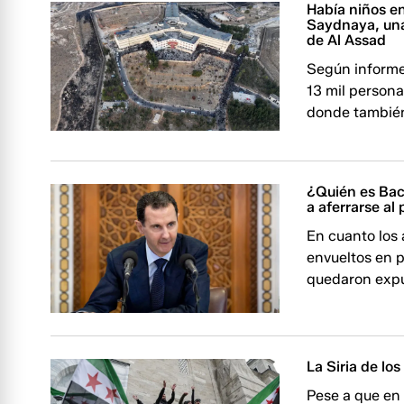
Había niños en
Saydnaya, una
de Al Assad
Según informes
13 mil persona
donde también
¿Quién es Bac
a aferrarse al
En cuanto los 
envueltos en p
quedaron expue
La Siria de lo
Pese a que en