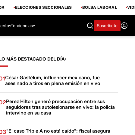
OR
ELECCIONES SECCIONALES
BOLSA LABORAL
VI
iento
Tendencias
Suscríbete
LO MÁS DESTACADO DEL DÍA
César Gastélum, influencer mexicano, fue
01
asesinado a tiros en plena emisión en vivo
Perez Hilton generó preocupación entre sus
02
seguidores tras autolesionarse en vivo: la policía
intervino en su casa
"El caso Triple A no está caído": fiscal asegura
03