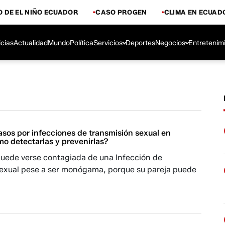
 DE EL NIÑO ECUADOR
CASO PROGEN
CLIMA EN ECUAD
icias
Actualidad
Mundo
Política
Servicios
Deportes
Negocios
Entretenim
sos por infecciones de transmisión sexual en
o detectarlas y prevenirlas?
uede verse contagiada de una Infección de
exual pese a ser monógama, porque su pareja puede