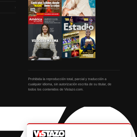
›
Prohibida la reproducción total, parcial y traducción a
cualquier idioma, sin autorización escrita de su titular, de
todos los contenidos de Vistazo.com.