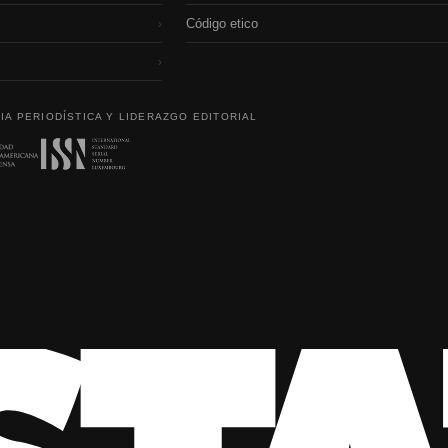
Código etico
›
›
IA PERIODÍSTICA Y LIDERAZGO EDITORIAL