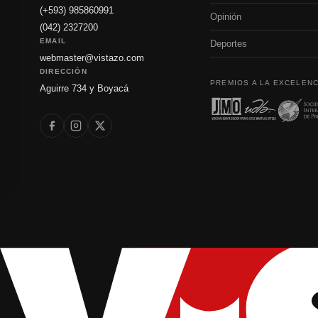
(+593) 985860991
Opinión
(042) 2327200
EMAIL
Deportes
webmaster@vistazo.com
DIRECCIÓN
PREMIOS A LA EXCELENC
Aguirre 734 y Boyacá