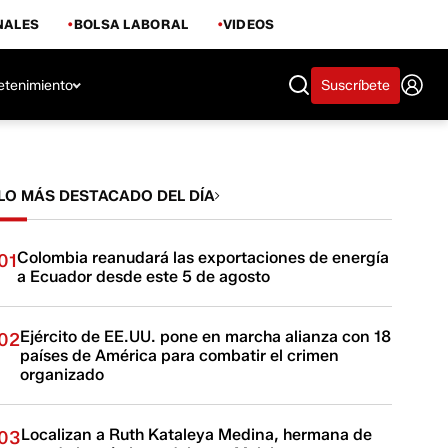
NALES
BOLSA LABORAL
VIDEOS
etenimiento
Suscríbete
LO MÁS DESTACADO DEL DÍA
Colombia reanudará las exportaciones de energía
01
a Ecuador desde este 5 de agosto
Ejército de EE.UU. pone en marcha alianza con 18
02
países de América para combatir el crimen
organizado
Localizan a Ruth Kataleya Medina, hermana de
03