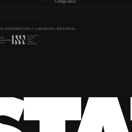
Código etico
›
›
IA PERIODÍSTICA Y LIDERAZGO EDITORIAL