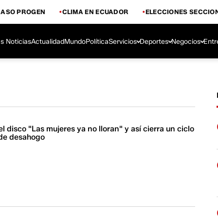
CASO PROGEN
CLIMA EN ECUADOR
ELECCIONES SECCIO
s Noticias
Actualidad
Mundo
Política
Servicios
Deportes
Negocios
Entr
l disco "Las mujeres ya no lloran" y así cierra un ciclo
 de desahogo