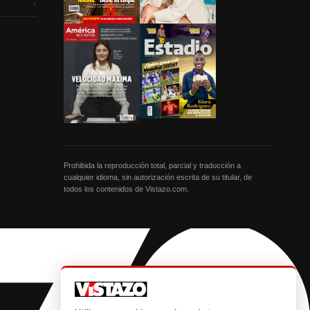
›
Prohibida la reproducción total, parcial y traducción a
cualquier idioma, sin autorización escrita de su titular, de
todos los contenidos de Vistazo.com.