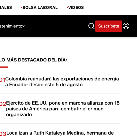
NALES
BOLSA LABORAL
VIDEOS
etenimiento
Suscríbete
LO MÁS DESTACADO DEL DÍA
Colombia reanudará las exportaciones de energía
01
a Ecuador desde este 5 de agosto
Ejército de EE.UU. pone en marcha alianza con 18
02
países de América para combatir el crimen
organizado
Localizan a Ruth Kataleya Medina, hermana de
03