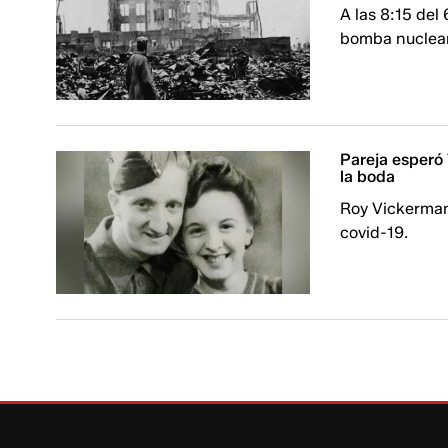
A las 8:15 del
bomba nuclear
Pareja esperó 
la boda
Roy Vickerman
covid-19.