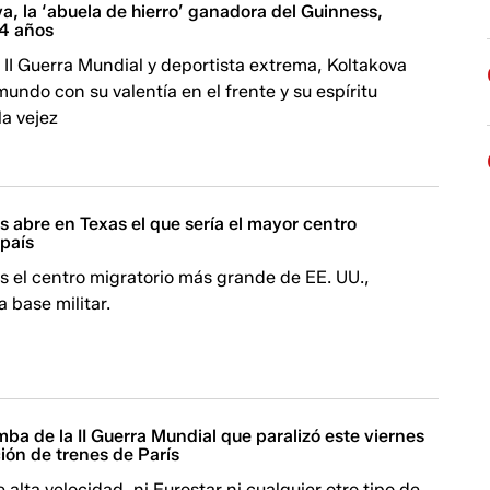
a, la ‘abuela de hierro’ ganadora del Guinness,
04 años
 II Guerra Mundial y deportista extrema, Koltakova
mundo con su valentía en el frente y su espíritu
a vejez
 abre en Texas el que sería el mayor centro
 país
s el centro migratorio más grande de EE. UU.,
 base militar.
ba de la II Guerra Mundial que paralizó este viernes
ión de trenes de París
 alta velocidad, ni Eurostar ni cualquier otro tipo de