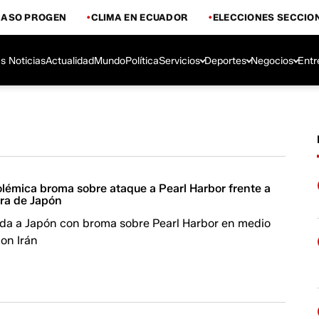
CASO PROGEN
CLIMA EN ECUADOR
ELECCIONES SECCIO
s Noticias
Actualidad
Mundo
Política
Servicios
Deportes
Negocios
Entr
lémica broma sobre ataque a Pearl Harbor frente a
tra de Japón
a a Japón con broma sobre Pearl Harbor en medio
on Irán