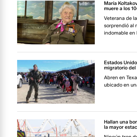
María Koltakov
muere a los 1
Veterana de la
sorprendió al 
indomable en l
Estados Unidos
migratorio del
Abren en Texa
ubicado en una
Hallan una bom
la mayor estac
Ningún tren de