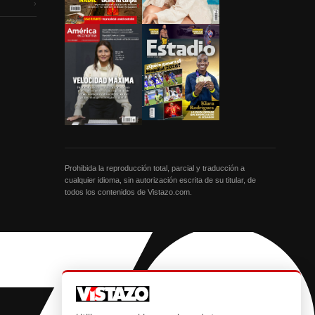
›
Prohibida la reproducción total, parcial y traducción a
cualquier idioma, sin autorización escrita de su titular, de
todos los contenidos de Vistazo.com.