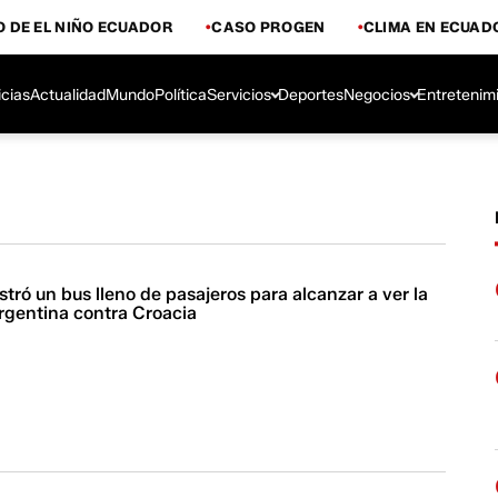
 DE EL NIÑO ECUADOR
CASO PROGEN
CLIMA EN ECUAD
icias
Actualidad
Mundo
Política
Servicios
Deportes
Negocios
Entretenim
ró un bus lleno de pasajeros para alcanzar a ver la
Argentina contra Croacia