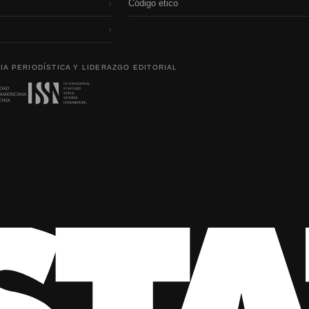
Código etico
›
›
IA PERIODÍSTICA Y LIDERAZGO EDITORIAL