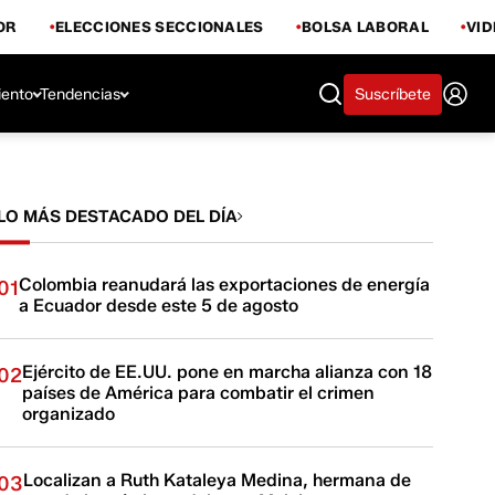
OR
ELECCIONES SECCIONALES
BOLSA LABORAL
VI
iento
Tendencias
Suscríbete
LO MÁS DESTACADO DEL DÍA
Colombia reanudará las exportaciones de energía
01
a Ecuador desde este 5 de agosto
Ejército de EE.UU. pone en marcha alianza con 18
02
países de América para combatir el crimen
organizado
Localizan a Ruth Kataleya Medina, hermana de
03