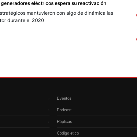
 generadores eléctricos espera su reactivación
estratégicos mantuvieron con algo de dinámica las
tor durante el 2020
Eventos
›
Podcast
›
Réplicas
›
Código etico
›