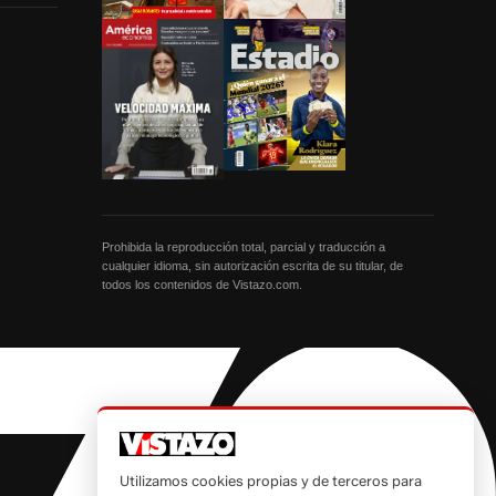
Prohibida la reproducción total, parcial y traducción a
cualquier idioma, sin autorización escrita de su titular, de
todos los contenidos de Vistazo.com.
Utilizamos cookies propias y de terceros para