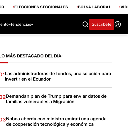
OR
ELECCIONES SECCIONALES
BOLSA LABORAL
VI
iento
Tendencias
Suscríbete
LO MÁS DESTACADO DEL DÍA
Las administradoras de fondos, una solución para
01
invertir en el Ecuador
Demandan plan de Trump para enviar datos de
02
familias vulnerables a Migración
Noboa aborda con ministro emiratí una agenda
03
de cooperación tecnológica y económica