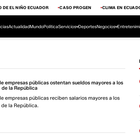
 DE EL NIÑO ECUADOR
CASO PROGEN
CLIMA EN ECUAD
icias
Actualidad
Mundo
Política
Servicios
Deportes
Negocios
Entretenim
de empresas públicas ostentan sueldos mayores a los
 de la República
e empresas públicas reciben salarios mayores a los
 de la República.