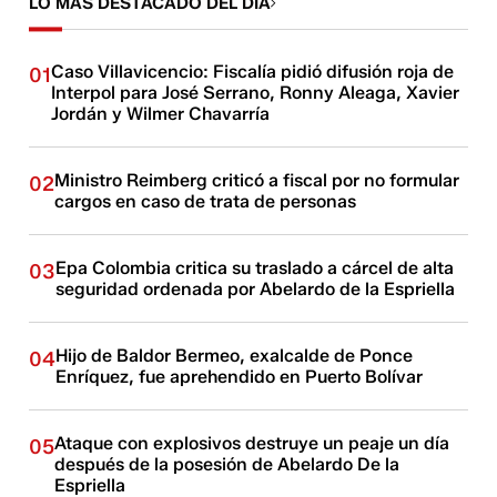
LO MÁS DESTACADO DEL DÍA
Caso Villavicencio: Fiscalía pidió difusión roja de
01
Interpol para José Serrano, Ronny Aleaga, Xavier
Jordán y Wilmer Chavarría
Ministro Reimberg criticó a fiscal por no formular
02
cargos en caso de trata de personas
Epa Colombia critica su traslado a cárcel de alta
03
seguridad ordenada por Abelardo de la Espriella
Hijo de Baldor Bermeo, exalcalde de Ponce
04
Enríquez, fue aprehendido en Puerto Bolívar
Ataque con explosivos destruye un peaje un día
05
después de la posesión de Abelardo De la
Espriella