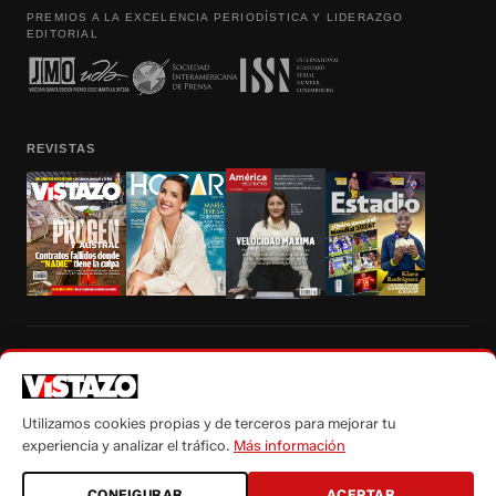
PREMIOS A LA EXCELENCIA PERIODÍSTICA Y LIDERAZGO
EDITORIAL
REVISTAS
Prohibida la reproducción total, parcial y traducción a cualquier idioma, sin
autorización escrita de su titular, de todos los contenidos de Vistazo.com.
Utilizamos cookies propias y de terceros para mejorar tu
experiencia y analizar el tráfico.
Más información
CONFIGURAR
ACEPTAR