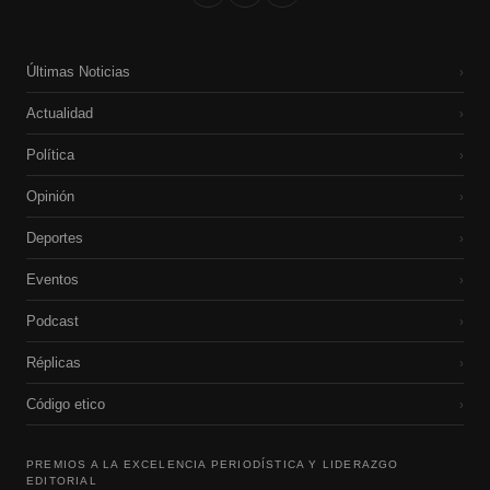
Últimas Noticias
›
Actualidad
›
Política
›
Opinión
›
Deportes
›
Eventos
›
Podcast
›
Réplicas
›
Código etico
›
PREMIOS A LA EXCELENCIA PERIODÍSTICA Y LIDERAZGO
EDITORIAL