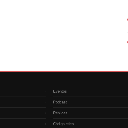
Eventos
›
Podcast
›
Réplicas
›
Código etico
›