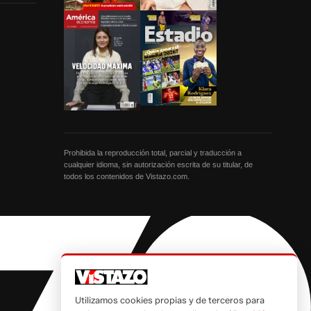
Prohibida la reproducción total, parcial y traducción a
cualquier idioma, sin autorización escrita de su titular, de
todos los contenidos de Vistazo.com.
Utilizamos cookies propias y de terceros para