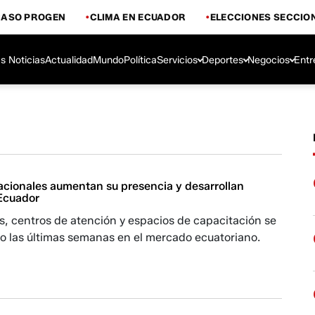
CASO PROGEN
CLIMA EN ECUADOR
ELECCIONES SECCIO
s Noticias
Actualidad
Mundo
Política
Servicios
Deportes
Negocios
Entr
acionales aumentan su presencia y desarrollan
Ecuador
s, centros de atención y espacios de capacitación se
o las últimas semanas en el mercado ecuatoriano.