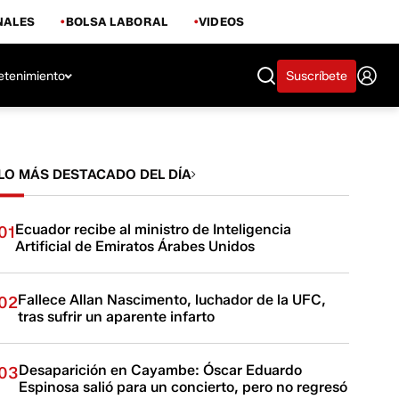
NALES
BOLSA LABORAL
VIDEOS
etenimiento
Suscríbete
LO MÁS DESTACADO DEL DÍA
Ecuador recibe al ministro de Inteligencia
01
Artificial de Emiratos Árabes Unidos
Fallece Allan Nascimento, luchador de la UFC,
02
tras sufrir un aparente infarto
Desaparición en Cayambe: Óscar Eduardo
03
Espinosa salió para un concierto, pero no regresó