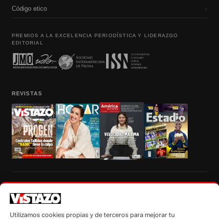
Código etico
›
PREMIOS A LA EXCELENCIA PERIODÍSTICA Y LIDERAZGO
EDITORIAL
REVISTAS
Prohibida la reproducción total, parcial y traducción a cualquier idioma, sin
autorización escrita de su titular, de todos los contenidos de Vistazo.com.
Utilizamos cookies propias y de terceros para mejorar tu